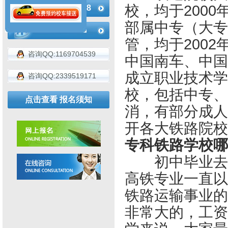
校，均于200
183-4936-2188
部属中专（大专
管，均于200
咨询QQ:1169704539
中国南车、中国
成立职业技术学
咨询QQ:2339519171
校，包括中专、
点击查看 报名须知
消，有部分成人
开各大铁路院校
专科铁路学校哪
初中毕业去成
高铁专业一直以
铁路运输事业的
非常大的，工资