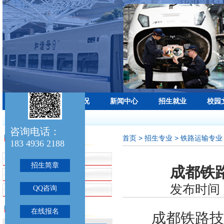
学校首页
学校概况
新闻中心
招生就业
校园
最新公告：
咨询电话：
首页
> 招生专业 > 铁路运输专业
招生专业
183 4936 2188
招生简章
招生简章
成都铁路
铁路运输专业
发布时间：
QQ咨询
航空服务专业
联系我们
在线报名
成都铁路技校