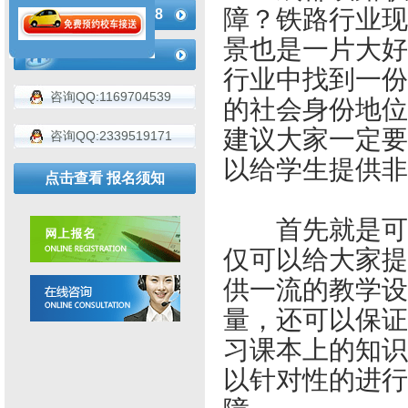
障？铁路行业现
183-4936-2188
景也是一片大好
行业中找到一份
咨询QQ:1169704539
的社会身份地位
建议大家一定要
咨询QQ:2339519171
以给学生提供非
点击查看 报名须知
首先就是可以
仅可以给大家提
供一流的教学设
量，还可以保证
习课本上的知识
以针对性的进行