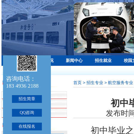
学校首页
学校概况
新闻中心
招生就业
校园
最新公告：
咨询电话：
首页
> 招生专业 > 航空服务专业
招生专业
183 4936 2188
招生简章
招生简章
初中
铁路运输专业
发布时间：
QQ咨询
航空服务专业
联系我们
在线报名
初中毕业之际