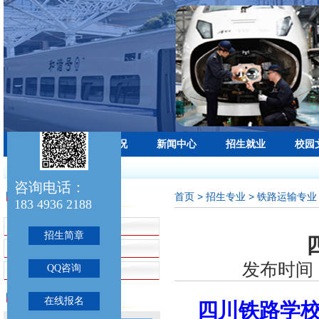
学校首页
学校概况
新闻中心
招生就业
校园
最新公告：
咨询电话：
首页
> 招生专业 > 铁路运输专业
招生专业
183 4936 2188
招生简章
招生简章
铁路运输专业
发布时间：
QQ咨询
航空服务专业
联系我们
在线报名
四川铁路学