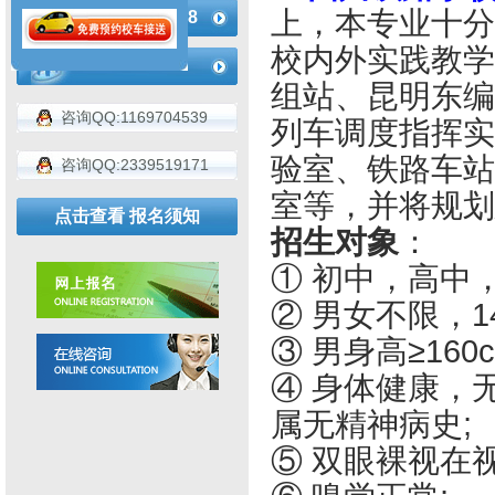
上，本专业十分
183-4936-2188
校内外实践教学
组站、昆明东编
咨询QQ:1169704539
列车调度指挥实
验室、铁路车站
咨询QQ:2339519171
室等，并将规划
点击查看 报名须知
招生对象
：
① 初中，高中
② 男女不限，1
③ 男身高≥160
④ 身体健康，
属无精神病史;
⑤ 双眼裸视在视